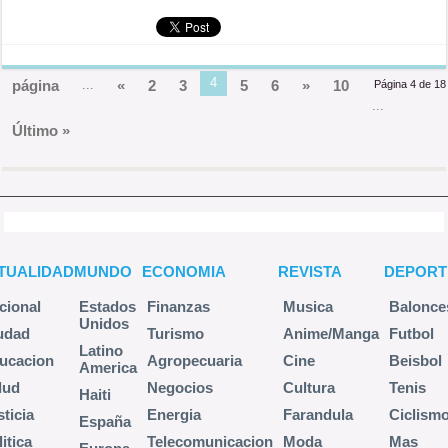
4
página
...
«
2
3
5
6
»
10
Página 4 de 18
...
Último »
TUALIDAD
MUNDO
ECONOMIA
REVISTA
DEPORT
cional
Estados
Finanzas
Musica
Balonce
Unidos
udad
Turismo
Anime/Manga
Futbol
Latino
ucacion
Agropecuaria
Cine
Beisbol
America
lud
Negocios
Cultura
Tenis
Haiti
sticia
Energia
Farandula
Ciclism
España
itica
Telecomunicacion
Moda
Mas