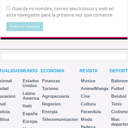
Guarda mi nombre, correo electrónico y web en
este navegador para la próxima vez que comente.
TUALIDAD
MUNDO
ECONOMIA
REVISTA
DEPORT
cional
Estados
Finanzas
Musica
Balonce
Unidos
udad
Turismo
Anime/Manga
Futbol
Latino
ucacion
Agropecuaria
Cine
Beisbol
America
lud
Negocios
Cultura
Tenis
Haiti
sticia
Energia
Farandula
Ciclism
España
itica
Telecomunicacion
Moda
Mas
Europa
deporte
Belleza