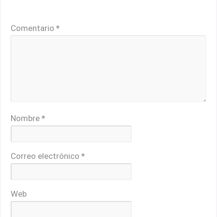
Tu dirección de correo electrónico no será publicada.
Los campos obligatorios están marcados con
*
Comentario
*
Nombre
*
Correo electrónico
*
Web