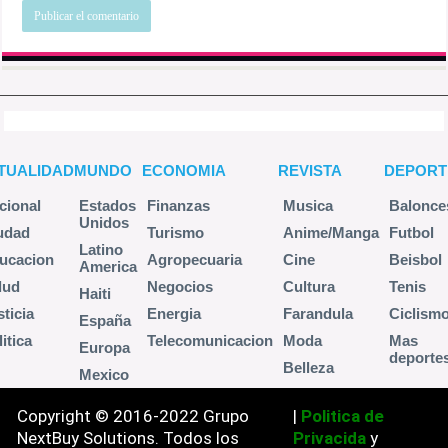
TUALIDAD
MUNDO
ECONOMIA
REVISTA
DEPORT
cional
Estados
Finanzas
Musica
Balonce
Unidos
udad
Turismo
Anime/Manga
Futbol
Latino
ucacion
Agropecuaria
Cine
Beisbol
America
lud
Negocios
Cultura
Tenis
Haiti
sticia
Energia
Farandula
Ciclism
España
itica
Telecomunicacion
Moda
Mas
Europa
deporte
Belleza
Mexico
Copyright © 2016-2022 Grupo
|
Politica de
NextBuy Solutions. Todos los
Privacida
y