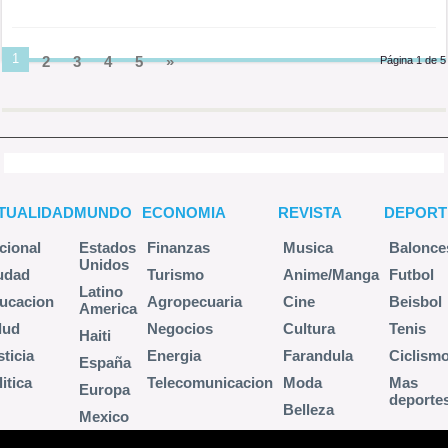
1
2
3
4
5
»
Página 1 de 5
TUALIDAD
MUNDO
ECONOMIA
REVISTA
DEPORT
cional
Estados
Finanzas
Musica
Balonce
Unidos
udad
Turismo
Anime/Manga
Futbol
Latino
ucacion
Agropecuaria
Cine
Beisbol
America
lud
Negocios
Cultura
Tenis
Haiti
sticia
Energia
Farandula
Ciclism
España
itica
Telecomunicacion
Moda
Mas
Europa
deporte
Belleza
Mexico