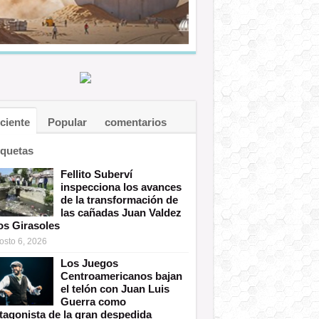
ciente
Popular
comentarios
iquetas
Fellito Suberví
inspecciona los avances
de la transformación de
las cañadas Juan Valdez
os Girasoles
osto 6, 2026
Los Juegos
Centroamericanos bajan
el telón con Juan Luis
Guerra como
tagonista de la gran despedida