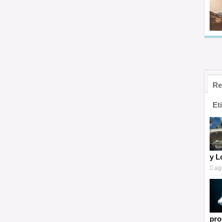
Re
Et
y L
ag
pro