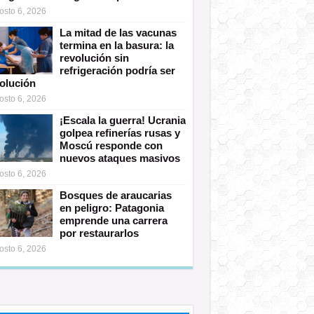
osto 6, 2026
La mitad de las vacunas
termina en la basura: la
revolución sin
refrigeración podría ser
solución
osto 6, 2026
¡Escala la guerra! Ucrania
golpea refinerías rusas y
Moscú responde con
nuevos ataques masivos
osto 6, 2026
Bosques de araucarias
en peligro: Patagonia
emprende una carrera
por restaurarlos
osto 6, 2026