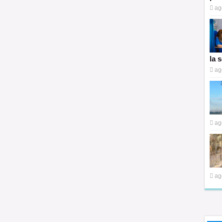
ag
la 
ag
ag
ag