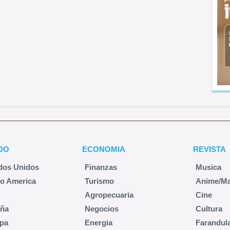
DO
ECONOMIA
REVISTA
dos Unidos
Finanzas
Musica
no America
Turismo
Anime/M
Agropecuaria
Cine
ña
Negocios
Cultura
pa
Energia
Farandul