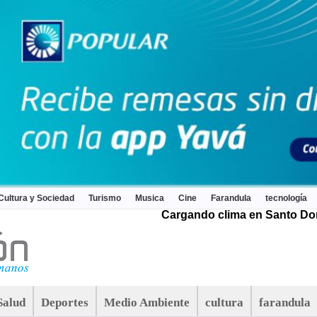
Cultura y Sociedad
Turismo
Musica
Cine
Farandula
tecnología
Cargando clima en Santo Dom
Salud
Deportes
Medio Ambiente
cultura
farandula