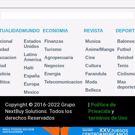
TUALIDAD
MUNDO
ECONOMIA
REVISTA
DEPORT
cional
Estados
Finanzas
Musica
Balonce
Unidos
udad
Turismo
Anime/Manga
Futbol
Latino
ucacion
Agropecuaria
Cine
Beisbol
America
lud
Negocios
Cultura
Tenis
Haiti
sticia
Energia
Farandula
Ciclism
España
itica
Telecomunicacion
Moda
Mas
Europa
deporte
Belleza
Mexico
Copyright © 2016-2022 Grupo
|
Politica de
NextBuy Solutions. Todos los
Privacida
y
derechos Reservados
terminos de Uso