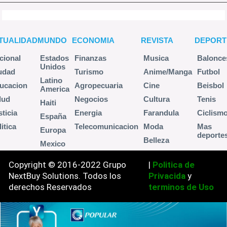
TUALIDAD
MUNDO
ECONOMIA
REVISTA
DEPORT
cional
Estados
Finanzas
Musica
Balonce
Unidos
udad
Turismo
Anime/Manga
Futbol
Latino
ucacion
Agropecuaria
Cine
Beisbol
America
lud
Negocios
Cultura
Tenis
Haiti
sticia
Energia
Farandula
Ciclism
España
itica
Telecomunicacion
Moda
Mas
Europa
deporte
Belleza
Mexico
Copyright © 2016-2022 Grupo
|
Politica de
NextBuy Solutions. Todos los
Privacida
y
derechos Reservados
terminos de Uso