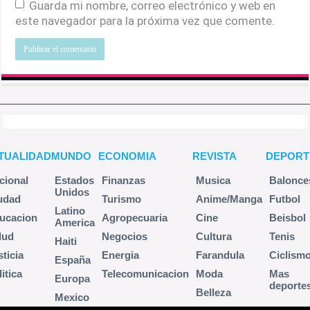
Guarda mi nombre, correo electrónico y web en
este navegador para la próxima vez que comente.
TUALIDAD
MUNDO
ECONOMIA
REVISTA
DEPORT
cional
Estados
Finanzas
Musica
Balonce
Unidos
udad
Turismo
Anime/Manga
Futbol
Latino
ucacion
Agropecuaria
Cine
Beisbol
America
lud
Negocios
Cultura
Tenis
Haiti
sticia
Energia
Farandula
Ciclism
España
itica
Telecomunicacion
Moda
Mas
Europa
deporte
Belleza
Mexico