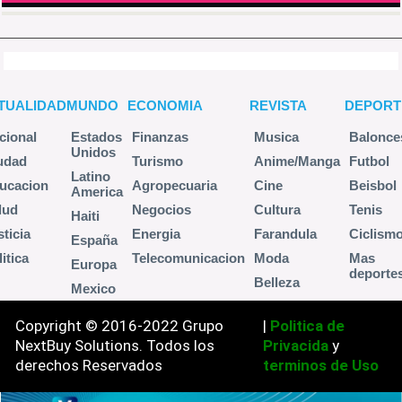
TUALIDAD
MUNDO
ECONOMIA
REVISTA
DEPORT
cional
Estados
Finanzas
Musica
Balonce
Unidos
udad
Turismo
Anime/Manga
Futbol
Latino
ucacion
Agropecuaria
Cine
Beisbol
America
lud
Negocios
Cultura
Tenis
Haiti
sticia
Energia
Farandula
Ciclism
España
itica
Telecomunicacion
Moda
Mas
Europa
deporte
Belleza
Mexico
Copyright © 2016-2022 Grupo
|
Politica de
NextBuy Solutions. Todos los
Privacida
y
derechos Reservados
terminos de Uso