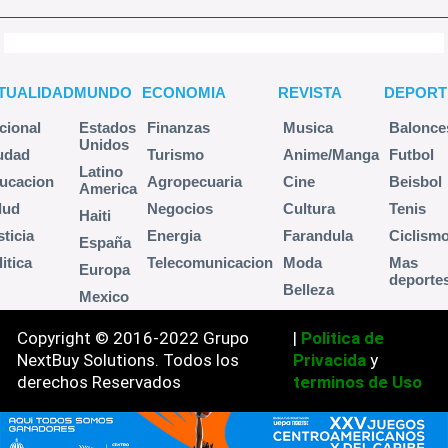
TUALIDAD
MUNDO
ECONOMIA
REVISTA
DEPORT
cional
Estados
Finanzas
Musica
Balonce
Unidos
udad
Turismo
Anime/Manga
Futbol
Latino
ucacion
Agropecuaria
Cine
Beisbol
America
lud
Negocios
Cultura
Tenis
Haiti
sticia
Energia
Farandula
Ciclism
España
itica
Telecomunicacion
Moda
Mas
Europa
deporte
Belleza
Mexico
Copyright © 2016-2022 Grupo
|
Politica de
NextBuy Solutions. Todos los
Privacida
y
derechos Reservados
terminos de Uso