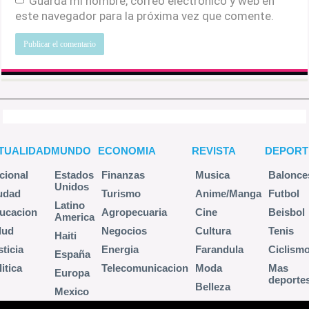
Guarda mi nombre, correo electrónico y web en
este navegador para la próxima vez que comente.
TUALIDAD
MUNDO
ECONOMIA
REVISTA
DEPORT
cional
Estados
Finanzas
Musica
Balonce
Unidos
udad
Turismo
Anime/Manga
Futbol
Latino
ucacion
Agropecuaria
Cine
Beisbol
America
lud
Negocios
Cultura
Tenis
Haiti
sticia
Energia
Farandula
Ciclism
España
itica
Telecomunicacion
Moda
Mas
Europa
deporte
Belleza
Mexico