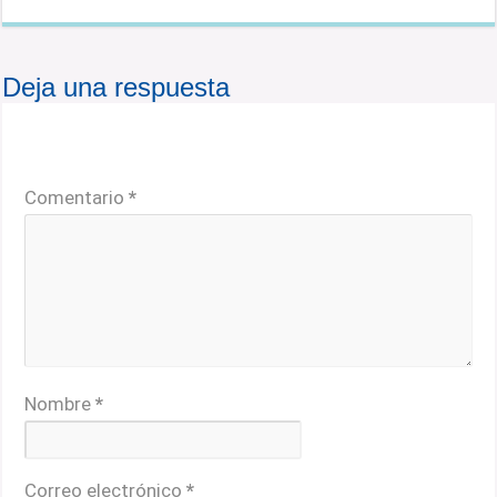
Deja una respuesta
Tu dirección de correo electrónico no será publicada.
Los campos obligatorios están marcados con
*
Comentario
*
Nombre
*
Correo electrónico
*