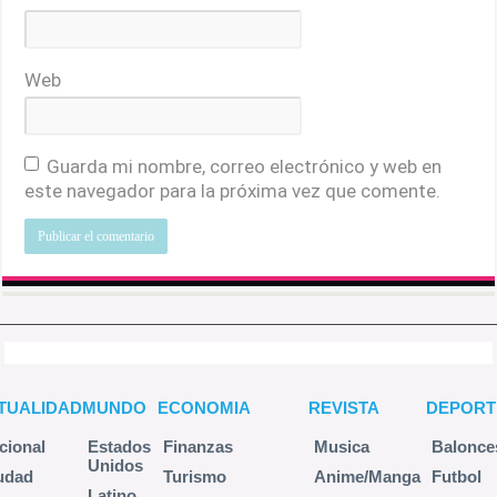
Web
Guarda mi nombre, correo electrónico y web en
este navegador para la próxima vez que comente.
TUALIDAD
MUNDO
ECONOMIA
REVISTA
DEPORT
cional
Estados
Finanzas
Musica
Balonce
Unidos
udad
Turismo
Anime/Manga
Futbol
Latino