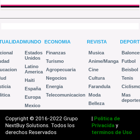
TUALIDAD
MUNDO
ECONOMIA
REVISTA
DEPORT
cional
Estados
Finanzas
Musica
Balonce
Unidos
udad
Turismo
Anime/Manga
Futbol
Latino
ucacion
Agropecuaria
Cine
Beisbol
America
lud
Negocios
Cultura
Tenis
Haiti
sticia
Energia
Farandula
Ciclism
España
itica
Telecomunicacion
Moda
Mas
Europa
deporte
Belleza
Mexico
Copyright © 2016-2022 Grupo
|
Politica de
NextBuy Solutions. Todos los
Privacida
y
derechos Reservados
terminos de Uso