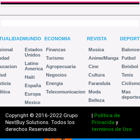
TUALIDAD
MUNDO
ECONOMIA
REVISTA
DEPORT
cional
Estados
Finanzas
Musica
Balonce
Unidos
udad
Turismo
Anime/Manga
Futbol
Latino
ucacion
Agropecuaria
Cine
Beisbol
America
lud
Negocios
Cultura
Tenis
Haiti
sticia
Energia
Farandula
Ciclism
España
itica
Telecomunicacion
Moda
Mas
Europa
deporte
Belleza
Mexico
Copyright © 2016-2022 Grupo
|
Politica de
NextBuy Solutions. Todos los
Privacida
y
derechos Reservados
terminos de Uso