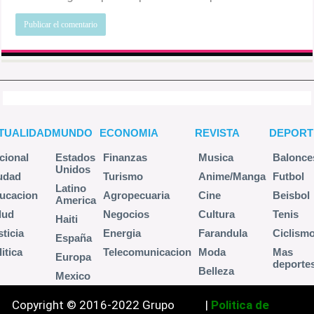
TUALIDAD
MUNDO
ECONOMIA
REVISTA
DEPORT
cional
Estados
Finanzas
Musica
Balonce
Unidos
udad
Turismo
Anime/Manga
Futbol
Latino
ucacion
Agropecuaria
Cine
Beisbol
America
lud
Negocios
Cultura
Tenis
Haiti
sticia
Energia
Farandula
Ciclism
España
itica
Telecomunicacion
Moda
Mas
Europa
deporte
Belleza
Mexico
Copyright © 2016-2022 Grupo
|
Politica de