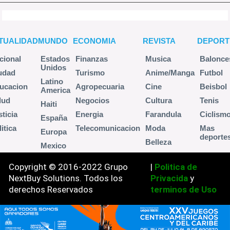
TUALIDAD
MUNDO
ECONOMIA
REVISTA
DEPORT
cional
Estados
Finanzas
Musica
Balonce
Unidos
udad
Turismo
Anime/Manga
Futbol
Latino
ucacion
Agropecuaria
Cine
Beisbol
America
lud
Negocios
Cultura
Tenis
Haiti
sticia
Energia
Farandula
Ciclism
España
itica
Telecomunicacion
Moda
Mas
Europa
deporte
Belleza
Mexico
Copyright © 2016-2022 Grupo
|
Politica de
NextBuy Solutions. Todos los
Privacida
y
derechos Reservados
terminos de Uso