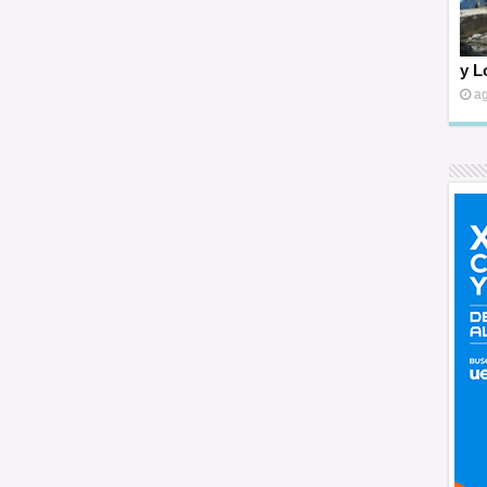
y L
ag