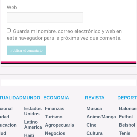
Web
Guarda mi nombre, correo electrónico y web en
este navegador para la próxima vez que comente.
TUALIDAD
MUNDO
ECONOMIA
REVISTA
DEPORT
cional
Estados
Finanzas
Musica
Balonce
Unidos
udad
Turismo
Anime/Manga
Futbol
Latino
ucacion
Agropecuaria
Cine
Beisbol
America
lud
Negocios
Cultura
Tenis
Haiti