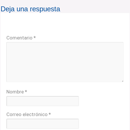
Deja una respuesta
Tu dirección de correo electrónico no será publicada.
Los campos obligatorios están marcados con
*
Comentario
*
Nombre
*
Correo electrónico
*