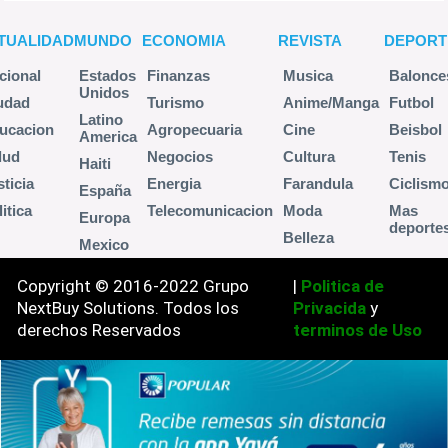
TUALIDAD
MUNDO
ECONOMIA
REVISTA
DEPORT
cional
Estados
Finanzas
Musica
Balonce
Unidos
udad
Turismo
Anime/Manga
Futbol
Latino
ucacion
Agropecuaria
Cine
Beisbol
America
lud
Negocios
Cultura
Tenis
Haiti
sticia
Energia
Farandula
Ciclism
España
itica
Telecomunicacion
Moda
Mas
Europa
deporte
Belleza
Mexico
Copyright © 2016-2022 Grupo
|
Politica de
NextBuy Solutions. Todos los
Privacida
y
derechos Reservados
terminos de Uso