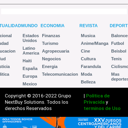
TUALIDAD
MUNDO
ECONOMIA
REVISTA
DEPORT
cional
Estados
Finanzas
Musica
Balonce
Unidos
udad
Turismo
Anime/Manga
Futbol
Latino
ucacion
Agropecuaria
Cine
Beisbol
America
lud
Negocios
Cultura
Tenis
Haiti
sticia
Energia
Farandula
Ciclism
España
itica
Telecomunicacion
Moda
Mas
Europa
deporte
Belleza
Mexico
Copyright © 2016-2022 Grupo
|
Politica de
NextBuy Solutions. Todos los
Privacida
y
derechos Reservados
terminos de Uso