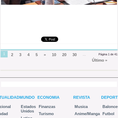
1
2
3
4
5
»
10
20
30
...
Página 1 de 41
Último »
TUALIDAD
MUNDO
ECONOMIA
REVISTA
DEPORT
cional
Estados
Finanzas
Musica
Balonce
Unidos
udad
Turismo
Anime/Manga
Futbol