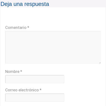
Deja una respuesta
Tu dirección de correo electrónico no será publicada.
Los campos obligatorios están marcados con
*
Comentario
*
Nombre
*
Correo electrónico
*