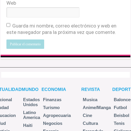
Web
Guarda mi nombre, correo electrónico y web en
este navegador para la próxima vez que comente.
TUALIDAD
MUNDO
ECONOMIA
REVISTA
DEPORT
cional
Estados
Finanzas
Musica
Balonce
Unidos
udad
Turismo
Anime/Manga
Futbol
Latino
ucacion
Agropecuaria
Cine
Beisbol
America
lud
Negocios
Cultura
Tenis
Haiti