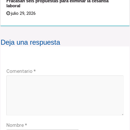
Fracasan seis propuestas para eliminar la cesantía
laboral
julio 29, 2026
Deja una respuesta
Tu dirección de correo electrónico no será publicada.
Los campos obligatorios están marcados con
*
Comentario
*
Nombre
*