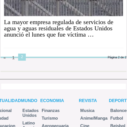
La mayor empresa regulada de servicios de
agua y aguas residuales de Estados Unidos
anunció el lunes que fue víctima …
2
«
1
Página 2 de 2
TUALIDAD
MUNDO
ECONOMIA
REVISTA
DEPORT
cional
Estados
Finanzas
Musica
Balonce
Unidos
udad
Turismo
Anime/Manga
Futbol
Latino
ucacion
Agropecuaria
Cine
Beisbol