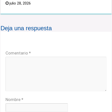
julio 28, 2026
Deja una respuesta
Tu dirección de correo electrónico no será publicada.
Los campos obligatorios están marcados con
*
Comentario
*
Nombre
*