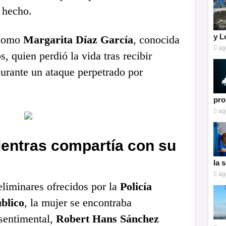
 hecho.
y L
 como
Margarita Díaz García
, conocida
ag
 quien perdió la vida tras recibir
durante un ataque perpetrado por
pro
ag
ientras compartía con su
la 
ag
eliminares ofrecidos por la
Policía
blico
, la mujer se encontraba
sentimental,
Robert Hans Sánchez