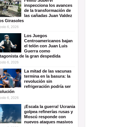
Fellito Suberví
inspecciona los avances
de la transformación de
las cañadas Juan Valdez
os Girasoles
osto 6, 2026
Los Juegos
Centroamericanos bajan
el telón con Juan Luis
Guerra como
tagonista de la gran despedida
osto 6, 2026
La mitad de las vacunas
termina en la basura: la
revolución sin
refrigeración podría ser
solución
osto 6, 2026
¡Escala la guerra! Ucrania
golpea refinerías rusas y
Moscú responde con
nuevos ataques masivos