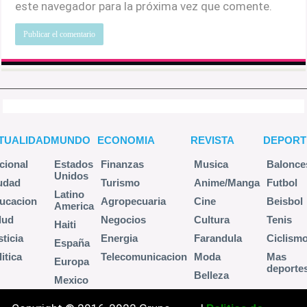
este navegador para la próxima vez que comente.
TUALIDAD
MUNDO
ECONOMIA
REVISTA
DEPORT
cional
Estados
Finanzas
Musica
Balonce
Unidos
udad
Turismo
Anime/Manga
Futbol
Latino
ucacion
Agropecuaria
Cine
Beisbol
America
lud
Negocios
Cultura
Tenis
Haiti
sticia
Energia
Farandula
Ciclism
España
itica
Telecomunicacion
Moda
Mas
Europa
deporte
Belleza
Mexico