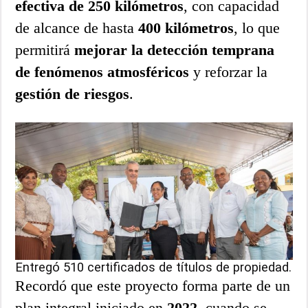
efectiva de 250 kilómetros
, con capacidad
de alcance de hasta
400 kilómetros
, lo que
permitirá
mejorar la detección temprana
de fenómenos atmosféricos
y reforzar la
gestión de riesgos
.
Entregó 510 certificados de títulos de propiedad.
Recordó que este proyecto forma parte de un
plan integral iniciado en
2022
, cuando se