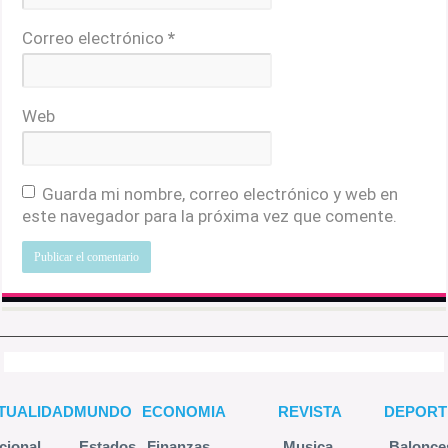
Correo electrónico
*
Web
Guarda mi nombre, correo electrónico y web en
este navegador para la próxima vez que comente.
TUALIDAD
MUNDO
ECONOMIA
REVISTA
DEPORT
cional
Estados
Finanzas
Musica
Balonce