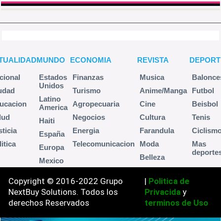
TUALIDAD
MUNDO
ECONOMIA
REVISTA
DEPORT
cional
Estados
Finanzas
Musica
Balonce
Unidos
udad
Turismo
Anime/Manga
Futbol
Latino
ucacion
Agropecuaria
Cine
Beisbol
America
lud
Negocios
Cultura
Tenis
Haiti
sticia
Energia
Farandula
Ciclism
España
itica
Telecomunicacion
Moda
Mas
Europa
deporte
Belleza
Mexico
Copyright © 2016-2022 Grupo
|
Politica de
NextBuy Solutions. Todos los
Privacida
y
derechos Reservados
terminos de Uso