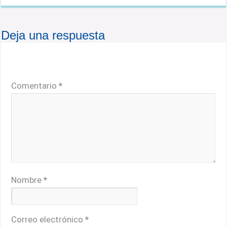
Deja una respuesta
Tu dirección de correo electrónico no será publicada.
Los campos obligatorios están marcados con
*
Comentario
*
Nombre
*
Correo electrónico
*