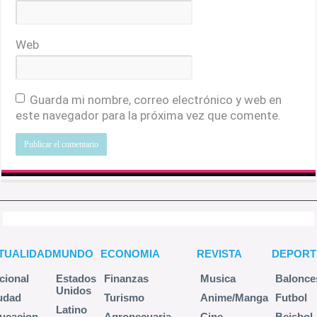
Web
Guarda mi nombre, correo electrónico y web en
este navegador para la próxima vez que comente.
TUALIDAD
MUNDO
ECONOMIA
REVISTA
DEPORT
cional
Estados
Finanzas
Musica
Balonce
Unidos
udad
Turismo
Anime/Manga
Futbol
Latino
ucacion
Agropecuaria
Cine
Beisbol