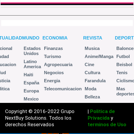
TUALIDAD
MUNDO
ECONOMIA
REVISTA
DEPORT
cional
Estados
Finanzas
Musica
Balonce
Unidos
udad
Turismo
Anime/Manga
Futbol
Latino
ucacion
Agropecuaria
Cine
Beisbol
America
lud
Negocios
Cultura
Tenis
Haiti
sticia
Energia
Farandula
Ciclism
España
itica
Telecomunicacion
Moda
Mas
Europa
deporte
Belleza
Mexico
Copyright © 2016-2022 Grupo
|
Politica de
NextBuy Solutions. Todos los
Privacida
y
derechos Reservados
terminos de Uso