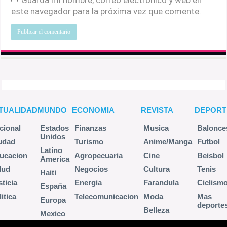
Guarda mi nombre, correo electrónico y web en
este navegador para la próxima vez que comente.
TUALIDAD
MUNDO
ECONOMIA
REVISTA
DEPORT
cional
Estados
Finanzas
Musica
Balonce
Unidos
udad
Turismo
Anime/Manga
Futbol
Latino
ucacion
Agropecuaria
Cine
Beisbol
America
lud
Negocios
Cultura
Tenis
Haiti
sticia
Energia
Farandula
Ciclism
España
itica
Telecomunicacion
Moda
Mas
Europa
deporte
Belleza
Mexico