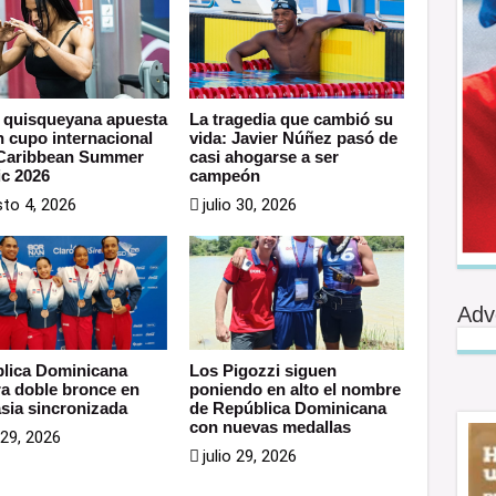
a quisqueyana apuesta
La tragedia que cambió su
n cupo internacional
vida: Javier Núñez pasó de
 Caribbean Summer
casi ahogarse a ser
ic 2026
campeón
to 4, 2026
julio 30, 2026
Adv
lica Dominicana
Los Pigozzi siguen
ra doble bronce en
poniendo en alto el nombre
sia sincronizada
de República Dominicana
con nuevas medallas
o 29, 2026
julio 29, 2026