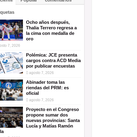
iquetas
Ocho años después,
Thalia Terrero regresa a
la cima con medalla de
oro
osto 7, 2026
Polémica: JCE presenta
cargos contra ACD Media
por publicar encuestas
agosto 7, 2026
Abinader toma las
riendas del PRM: es
oficial
agosto 7, 2026
Proyecto en el Congreso
propone sumar dos
nuevas provincias: Santa
Lucía y Matías Ramón
la