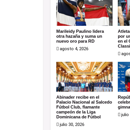
Marileidy Paulino lidera
Atlet
otra hazaña y suma un
por u
nuevo oro para RD
en el
Class
agosto 4, 2026
agos
Abinader recibe en el
Repúb
Palacio Nacional al Salcedo
celeb
Fútbol Club, flamante
gimna
campeón de la Liga
juli
Dominicana de Fútbol
julio 30, 2026