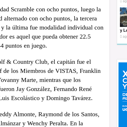
ag
dad Scramble con ocho puntos, luego la
 alternado con ocho puntos, la tercera
s y la última fue modalidad individual con
y L
dor es aquel que pueda obtener 22.5
ag
4 puntos en juego.
f & Country Club, el capitán fue el
lf de los Miembros de VISTAS, Franklin
 Yovanny Marte, mientras que los
 fueron Jay González, Fernando René
Luis Escolástico y Domingo Tavárez.
Freddy Almonte, Raymond de los Santos,
lmánzar y Wenchy Peralta. En la