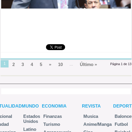
1
2
3
4
5
»
10
...
Último »
Página 1 de 13
TUALIDAD
MUNDO
ECONOMIA
REVISTA
DEPORT
cional
Estados
Finanzas
Musica
Balonce
Unidos
udad
Turismo
Anime/Manga
Futbol
Latino