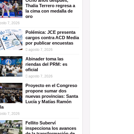
Ocho años después,
Thalia Terrero regresa a
la cima con medalla de
oro
osto 7, 2026
Polémica: JCE presenta
cargos contra ACD Media
por publicar encuestas
agosto 7, 2026
Abinader toma las
riendas del PRM: es
oficial
agosto 7, 2026
Proyecto en el Congreso
propone sumar dos
nuevas provincias: Santa
Lucía y Matías Ramón
la
osto 7, 2026
Fellito Suberví
inspecciona los avances
de la transformación de