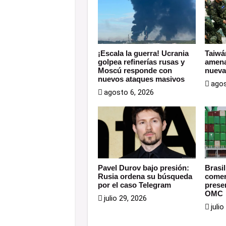
¡Escala la guerra! Ucrania
Taiwá
golpea refinerías rusas y
amena
Moscú responde con
nueva
nuevos ataques masivos
agos
agosto 6, 2026
Pavel Durov bajo presión:
Brasil
Rusia ordena su búsqueda
comer
por el caso Telegram
prese
OMC
julio 29, 2026
juli