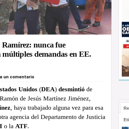
 Ramírez: nunca fue
ta múltiples demandas en EE.
a un comentario
stados Unidos
(
DEA
)
desmintió
de
 Ramón de Jesús Martínez Jiménez,
ínez
, haya trabajado alguna vez para esa
Re
 otra agencia del Departamento de Justicia
Et
I
o la
ATF
.