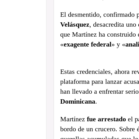
El desmentido, confirmado p
Velásquez
, desacredita uno 
que Martínez ha construido 
«
exagente federal
» y «
anal
Estas credenciales, ahora re
plataforma para lanzar acusa
han llevado a enfrentar seri
Dominicana
.
Martínez
fue arrestado
el p
bordo de un crucero. Sobre é
querellas acumuladas que lo 