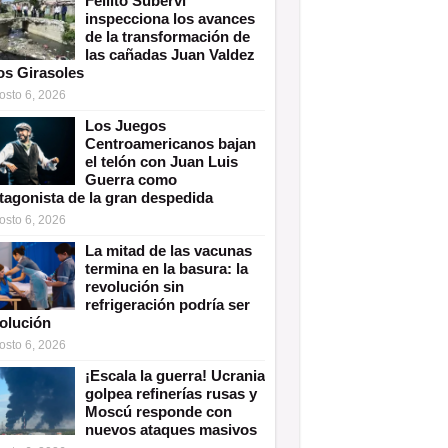
Fellito Suberví
inspecciona los avances
de la transformación de
las cañadas Juan Valdez
os Girasoles
osto 6, 2026
Los Juegos
Centroamericanos bajan
el telón con Juan Luis
Guerra como
tagonista de la gran despedida
osto 6, 2026
La mitad de las vacunas
termina en la basura: la
revolución sin
refrigeración podría ser
solución
osto 6, 2026
¡Escala la guerra! Ucrania
golpea refinerías rusas y
Moscú responde con
nuevos ataques masivos