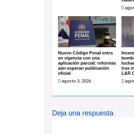
agos
Nuevo Código Penal entra
Incen
en vigencia con una
bombe
aplicación parcial: reformas
lucha
aún esperan publicación
tras 
oficial
L&R C
agosto 3, 2026
agos
Deja una respuesta
Tu dirección de correo electrónic
están marcados con
*