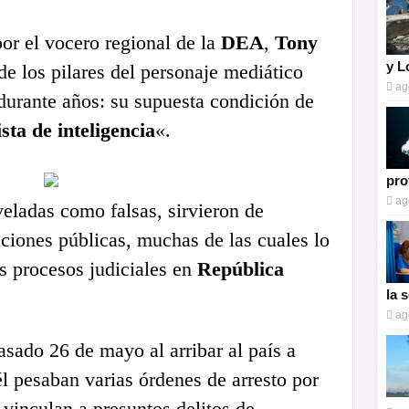
or el vocero regional de la
DEA
,
Tony
y L
de los pilares del personaje mediático
ag
durante años: su supuesta condición de
ista de inteligencia
«.
pro
ag
veladas como falsas, sirvieron de
ciones públicas, muchas de las cuales lo
os procesos judiciales en
República
la 
ag
asado 26 de mayo al arribar al país a
l pesaban varias órdenes de arresto por
vinculan a presuntos delitos de