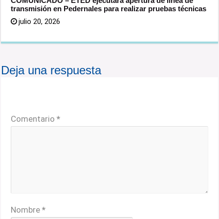
COMUNICADO – ETED ejecutará apertura de línea de
transmisión en Pedernales para realizar pruebas técnicas
julio 20, 2026
Deja una respuesta
Tu dirección de correo electrónico no será publicada.
Los campos obligatorios están marcados con
*
Comentario
*
Nombre
*