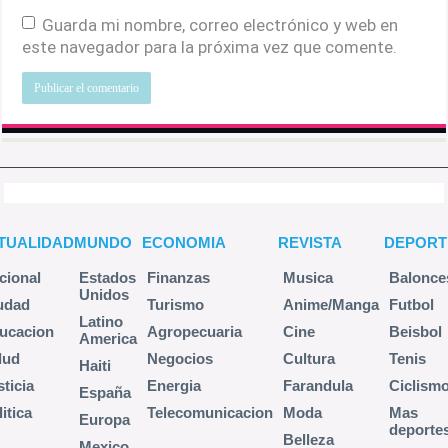
Guarda mi nombre, correo electrónico y web en
este navegador para la próxima vez que comente.
TUALIDAD
MUNDO
ECONOMIA
REVISTA
DEPORT
cional
Estados
Finanzas
Musica
Balonce
Unidos
udad
Turismo
Anime/Manga
Futbol
Latino
ucacion
Agropecuaria
Cine
Beisbol
America
lud
Negocios
Cultura
Tenis
Haiti
sticia
Energia
Farandula
Ciclism
España
itica
Telecomunicacion
Moda
Mas
Europa
deporte
Belleza
Mexico