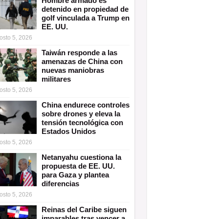
Hombre armado es
detenido en propiedad de
golf vinculada a Trump en
EE. UU.
osto 5, 2026
Taiwán responde a las
amenazas de China con
nuevas maniobras
militares
osto 5, 2026
China endurece controles
sobre drones y eleva la
tensión tecnológica con
Estados Unidos
osto 5, 2026
Netanyahu cuestiona la
propuesta de EE. UU.
para Gaza y plantea
diferencias
osto 5, 2026
Reinas del Caribe siguen
imparables tras vencer a