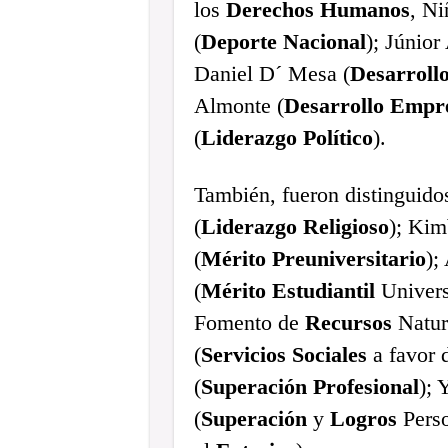
los
Derechos
Humanos
, N
(
Deporte
Nacional
); Júnior
Daniel D´ Mesa (
Desarroll
Almonte (
Desarrollo
Empre
(
Liderazgo
Político
).
También, fueron distinguido
(
Liderazgo
Religioso
); Ki
(
Mérito
Preuniversitario
);
(
Mérito
Estudiantil
Univers
Fomento de
Recursos
Natur
(
Servicios
Sociales
a favor 
(
Superación
Profesional
);
(
Superación
y
Logros
Perso