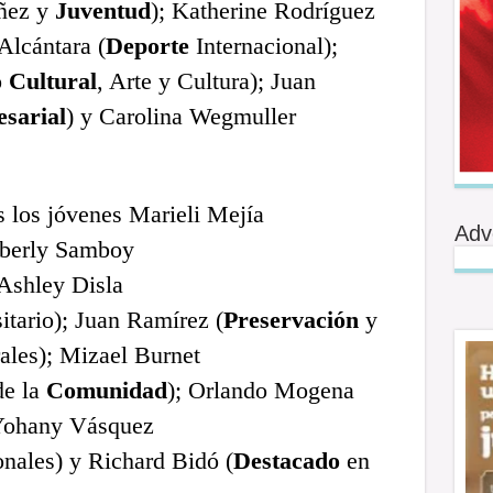
iñez y
Juventud
); Katherine Rodríguez
 Alcántara (
Deporte
Internacional);
o
Cultural
, Arte y Cultura); Juan
sarial
) y Carolina Wegmuller
s los jóvenes Marieli Mejía
Adv
mberly Samboy
 Ashley Disla
itario); Juan Ramírez (
Preservación
y
ales); Mizael Burnet
de la
Comunidad
); Orlando Mogena
 Yohany Vásquez
nales) y Richard Bidó (
Destacado
en