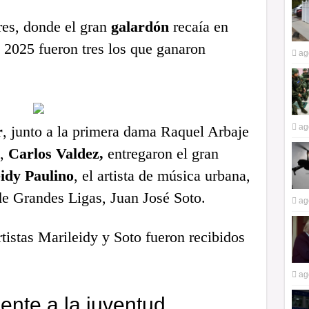
res, donde el gran
galardón
recaía en
2025 fueron tres los que ganaron
ag
ag
r
, junto a la primera dama Raquel Arbaje
,
Carlos Valdez,
entregaron el gran
idy Paulino
, el artista de música urbana,
de Grandes Ligas, Juan José Soto.
ag
rtistas Marileidy y Soto fueron recibidos
ag
ente a la juventud