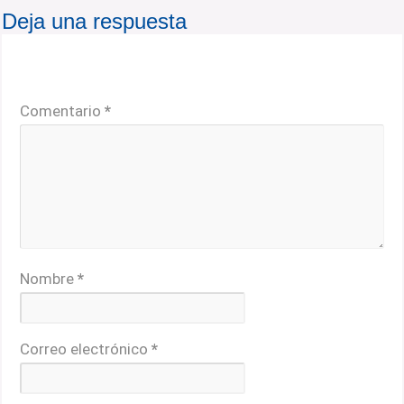
Deja una respuesta
Tu dirección de correo electrónico no será publicada.
Los campos obligatorios están marcados con
*
Comentario
*
Nombre
*
Correo electrónico
*