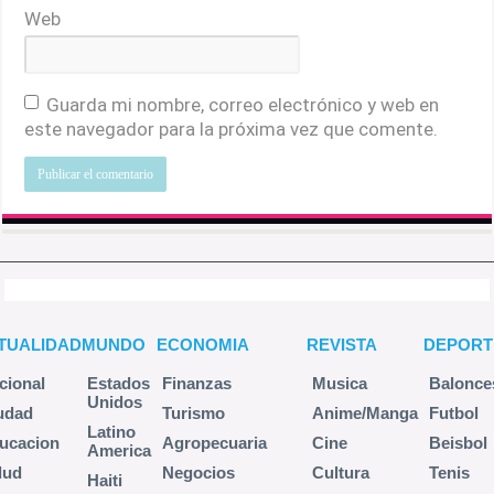
Web
Guarda mi nombre, correo electrónico y web en
este navegador para la próxima vez que comente.
TUALIDAD
MUNDO
ECONOMIA
REVISTA
DEPORT
cional
Estados
Finanzas
Musica
Balonce
Unidos
udad
Turismo
Anime/Manga
Futbol
Latino
ucacion
Agropecuaria
Cine
Beisbol
America
lud
Negocios
Cultura
Tenis
Haiti