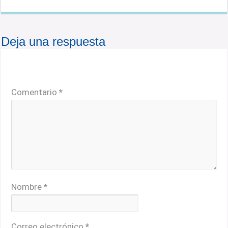
Deja una respuesta
Tu dirección de correo electrónico no será publicada.
Los campos obligatorios están marcados con
*
Comentario
*
Nombre
*
Correo electrónico
*