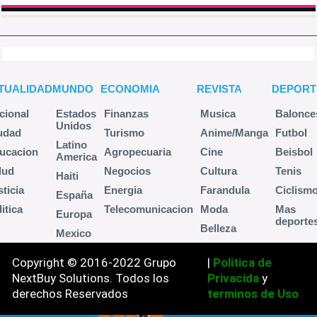
TUALIDAD
MUNDO
ECONOMIA
REVISTA
DEPORT
cional
Estados
Finanzas
Musica
Balonce
Unidos
udad
Turismo
Anime/Manga
Futbol
Latino
ucacion
Agropecuaria
Cine
Beisbol
America
lud
Negocios
Cultura
Tenis
Haiti
sticia
Energia
Farandula
Ciclism
España
itica
Telecomunicacion
Moda
Mas
Europa
deporte
Belleza
Mexico
Copyright © 2016-2022 Grupo
|
Politica de
NextBuy Solutions. Todos los
Privacida
y
derechos Reservados
terminos de Uso