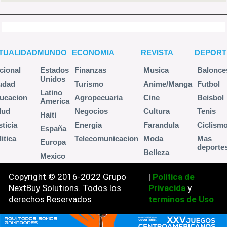
TUALIDAD
MUNDO
ECONOMIA
REVISTA
DEPORT
cional
Estados
Finanzas
Musica
Balonce
Unidos
udad
Turismo
Anime/Manga
Futbol
Latino
ucacion
Agropecuaria
Cine
Beisbol
America
lud
Negocios
Cultura
Tenis
Haiti
sticia
Energia
Farandula
Ciclism
España
itica
Telecomunicacion
Moda
Mas
Europa
deporte
Belleza
Mexico
Copyright © 2016-2022 Grupo
|
Politica de
NextBuy Solutions. Todos los
Privacida
y
derechos Reservados
terminos de Uso