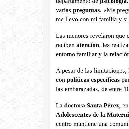
departamento de
psicología
varias
preguntas
. «Me preg
me llevo con mi familia y s
Las menores revelaron que 
reciben
atención
, les realiz
entorno familiar y la relació
A pesar de las limitaciones,
con
políticas específicas
par
las embarazadas, de entre 1
La
doctora Santa Pérez
, e
Adolescentes
de la
Materni
centro mantiene una comunic