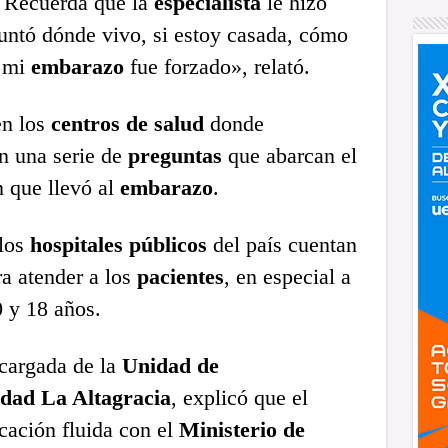
. Recuerda que la
especialista
le hizo
untó dónde vivo, si estoy casada, cómo
i mi
embarazo
fue forzado», relató.
en los
centros de salud
donde
an una serie de
preguntas
que abarcan el
n que llevó al
embarazo
.
 los
hospitales públicos
del país cuentan
a atender a los
pacientes
, en especial a
0 y 18 años.
ncargada de la
Unidad de
dad La Altagracia
, explicó que el
ación fluida con el
Ministerio de