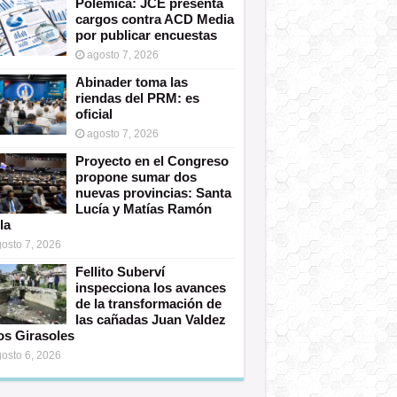
Polémica: JCE presenta
cargos contra ACD Media
por publicar encuestas
agosto 7, 2026
Abinader toma las
riendas del PRM: es
oficial
agosto 7, 2026
Proyecto en el Congreso
propone sumar dos
nuevas provincias: Santa
Lucía y Matías Ramón
la
osto 7, 2026
Fellito Suberví
inspecciona los avances
de la transformación de
las cañadas Juan Valdez
os Girasoles
osto 6, 2026