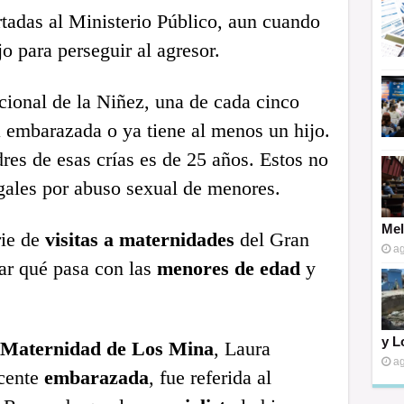
rtadas al Ministerio Público, aun cuando
o para perseguir al agresor.
ional de la Niñez, una de cada cinco
embarazada o ya tiene al menos un hijo.
es de esas crías es de 25 años. Estos no
gales por abuso sexual de menores.
Mel
rie de
visitas a maternidades
del Gran
ag
ar qué pasa con las
menores de edad
y
y L
Maternidad de Los Mina
, Laura
ag
scente
embarazada
, fue referida al