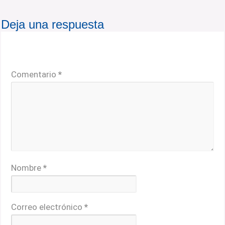
Deja una respuesta
Tu dirección de correo electrónico no será publicada.
Los campos obligatorios están marcados con
*
Comentario
*
Nombre
*
Correo electrónico
*