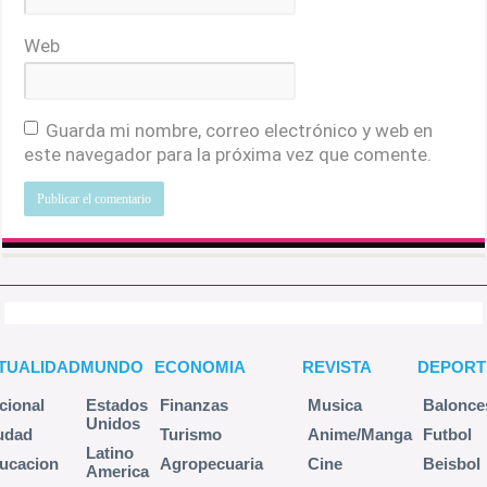
Web
Guarda mi nombre, correo electrónico y web en
este navegador para la próxima vez que comente.
TUALIDAD
MUNDO
ECONOMIA
REVISTA
DEPORT
cional
Estados
Finanzas
Musica
Balonce
Unidos
udad
Turismo
Anime/Manga
Futbol
Latino
ucacion
Agropecuaria
Cine
Beisbol
America