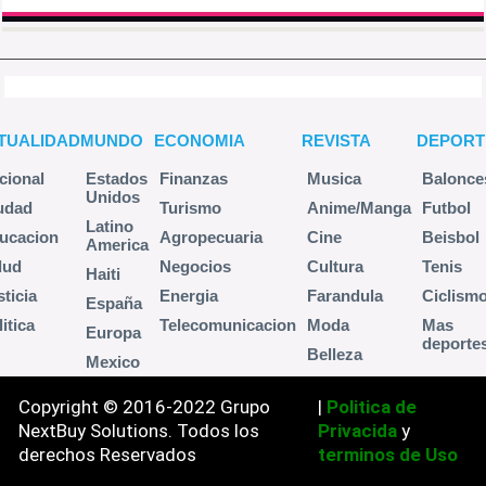
TUALIDAD
MUNDO
ECONOMIA
REVISTA
DEPORT
cional
Estados
Finanzas
Musica
Balonce
Unidos
udad
Turismo
Anime/Manga
Futbol
Latino
ucacion
Agropecuaria
Cine
Beisbol
America
lud
Negocios
Cultura
Tenis
Haiti
sticia
Energia
Farandula
Ciclism
España
itica
Telecomunicacion
Moda
Mas
Europa
deporte
Belleza
Mexico
Copyright © 2016-2022 Grupo
|
Politica de
NextBuy Solutions. Todos los
Privacida
y
derechos Reservados
terminos de Uso