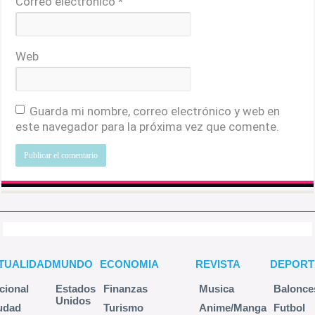
Correo electrónico
*
Web
Guarda mi nombre, correo electrónico y web en
este navegador para la próxima vez que comente.
TUALIDAD
MUNDO
ECONOMIA
REVISTA
DEPORT
cional
Estados
Finanzas
Musica
Balonce
Unidos
udad
Turismo
Anime/Manga
Futbol