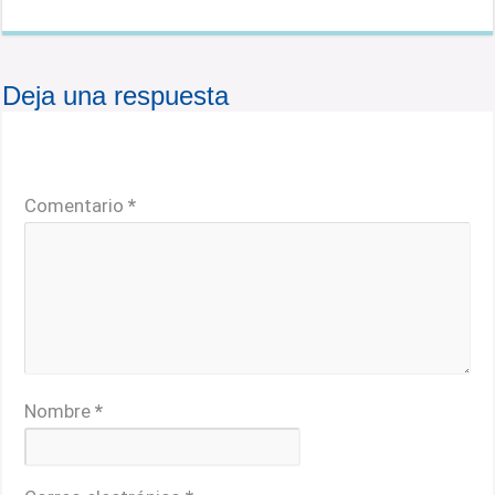
Deja una respuesta
Tu dirección de correo electrónico no será publicada.
Los campos obligatorios están marcados con
*
Comentario
*
Nombre
*