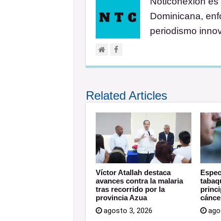
Noticonexion es 
Dominicana, enfo
periodismo inno
Related Articles
Víctor Atallah destaca
Especi
avances contra la malaria
tabaq
tras recorrido por la
princ
provincia Azua
cánce
agosto 3, 2026
ago