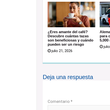
¿Eres amante del café?
Alema
Descubre cuántas tazas
para 
son beneficiosas y cuándo
5,000
pueden ser un riesgo
juli
julio 21, 2026
Deja una respuesta
Tu dirección de correo electrónic
están marcados con
*
Comentario
*