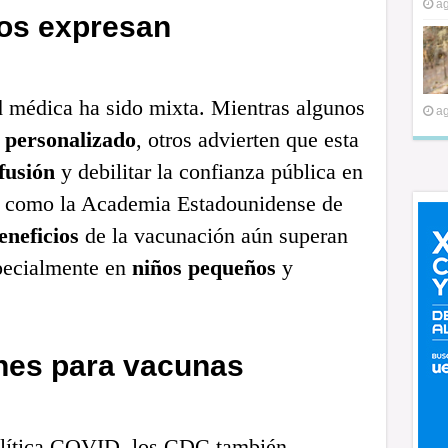
ag
os expresan
 médica ha sido mixta. Mientras algunos
ag
 personalizado
, otros advierten que esta
fusión
y debilitar la confianza pública en
s como la Academia Estadounidense de
eneficios
de la vacunación aún superan
pecialmente en
niños pequeños
y
nes para vacunas
olítica COVID, los CDC también