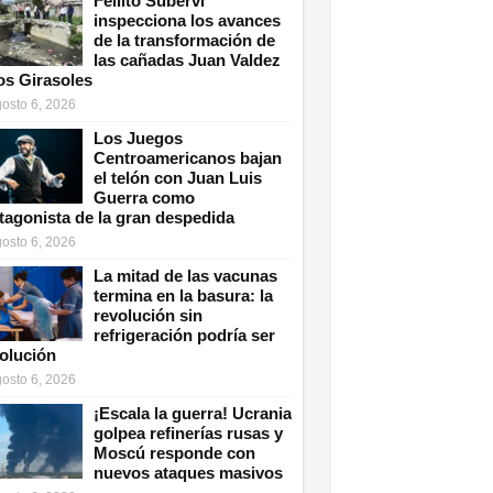
Fellito Suberví
inspecciona los avances
de la transformación de
las cañadas Juan Valdez
os Girasoles
osto 6, 2026
Los Juegos
Centroamericanos bajan
el telón con Juan Luis
Guerra como
tagonista de la gran despedida
osto 6, 2026
La mitad de las vacunas
termina en la basura: la
revolución sin
refrigeración podría ser
solución
osto 6, 2026
¡Escala la guerra! Ucrania
golpea refinerías rusas y
Moscú responde con
nuevos ataques masivos