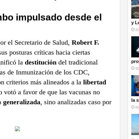
bo impulsado desde el
y L
ag
or el Secretario de Salud,
Robert F.
us posturas críticas hacia ciertas
nificó la
destitución
del tradicional
pro
ag
cas de Inmunización de los CDC,
n criterios más alineados a la
libertad
o votó a favor de que las vacunas no
la 
a
generalizada
, sino analizadas caso por
ag