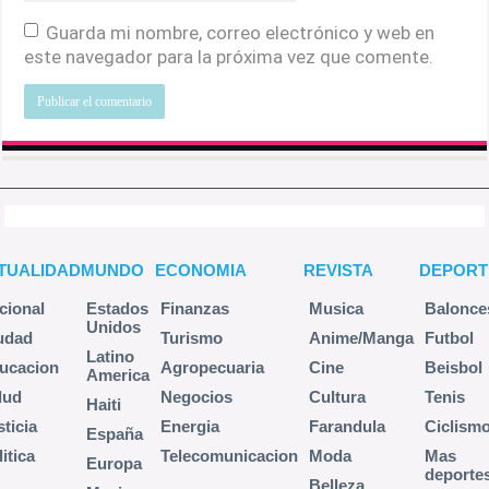
Guarda mi nombre, correo electrónico y web en
este navegador para la próxima vez que comente.
TUALIDAD
MUNDO
ECONOMIA
REVISTA
DEPORT
cional
Estados
Finanzas
Musica
Balonce
Unidos
udad
Turismo
Anime/Manga
Futbol
Latino
ucacion
Agropecuaria
Cine
Beisbol
America
lud
Negocios
Cultura
Tenis
Haiti
sticia
Energia
Farandula
Ciclism
España
itica
Telecomunicacion
Moda
Mas
Europa
deporte
Belleza