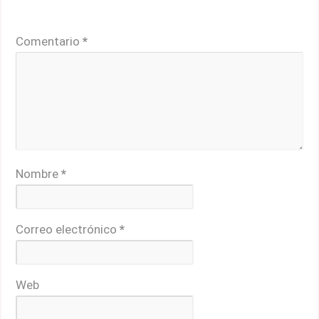
Tu dirección de correo electrónico no será publicada.
Los campos obligatorios están marcados con
*
Comentario
*
Nombre
*
Correo electrónico
*
Web