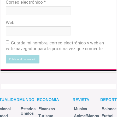
Correo electrónico
*
Web
Guarda mi nombre, correo electrónico y web en
este navegador para la próxima vez que comente.
TUALIDAD
MUNDO
ECONOMIA
REVISTA
DEPORT
cional
Estados
Finanzas
Musica
Balonce
Unidos
udad
Turismo
Anime/Manga
Futbol