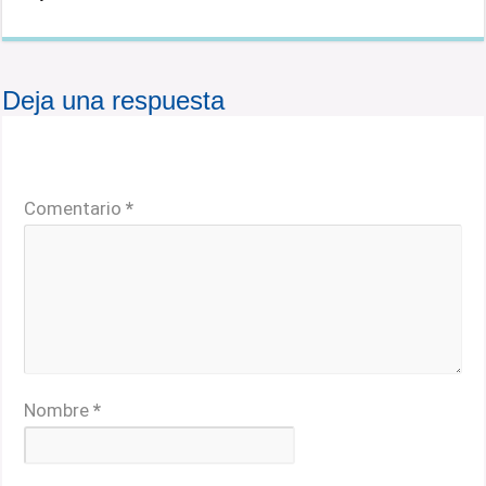
Deja una respuesta
Tu dirección de correo electrónico no será publicada.
Los campos obligatorios están marcados con
*
Comentario
*
Nombre
*